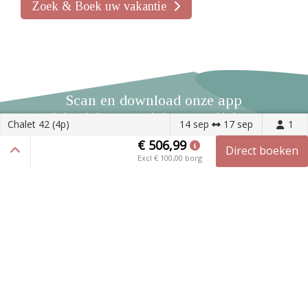
Zoek & Boek uw vakantie
Scan en download onze app
Blijf op de hoogte van de laatse ontwikkelingen
Chalet 42 (4p)
14 sep
17 sep
1
€ 506,99
Direct boeken
Home
|
Chalet 42
Excl
€ 100,00
borg
Vakantiepark Zijpersluis
Ruigeweg 6a
1754 HA Burgerbrug