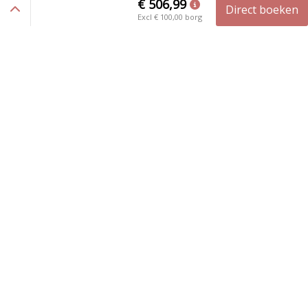
€ 506,99
Zoek & Boek uw vakantie
Direct boeken
Excl
€ 100,00
borg
Scan en download onze app
Blijf op de hoogte van de laatse ontwikkelingen
Home
|
Chalet 57
Vakantiepark Zijpersluis
Ruigeweg 6a
1754 HA Burgerbrug