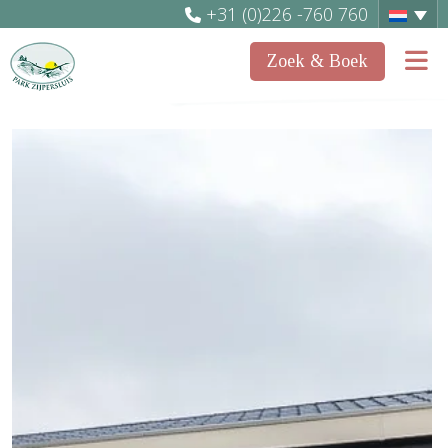
+31 (0)226 -760 760
Zoek & Boek