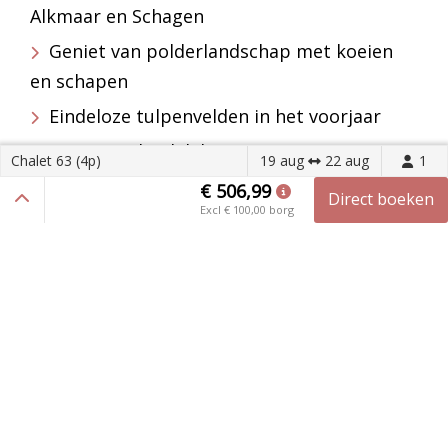
Alkmaar en Schagen
Geniet van polderlandschap met koeien
en schapen
Eindeloze tulpenvelden in het voorjaar
Fietsen in landelijke omgeving met
Chalet 63 (4p)
19 aug
22 aug
1
authentieke dorpjes
€ 506,99
Direct boeken
Excl
€ 100,00
borg
Zoek & Boek uw vakantie
Scan en download onze app
Blijf op de hoogte van de laatse ontwikkelingen