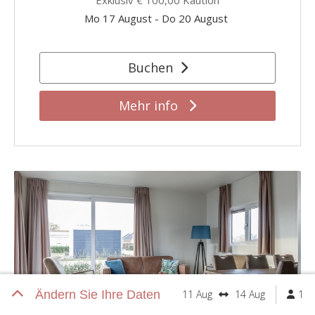
Exklusiv
€ 100,00
Kaution
Mo 17 August
-
Do 20 August
Buchen
Mehr info
Ändern Sie Ihre Daten
11 Aug
14 Aug
1
alternative Zeiträume