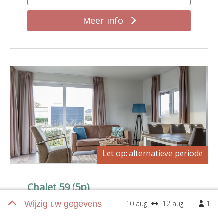
Meer info
Let op: alternatieve periode
Chalet 59 (5p)
Wijzig uw gegevens
10 aug
12 aug
1
5 personen